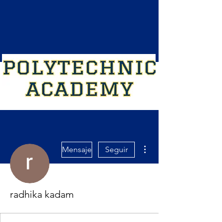
Más acciones
Mensaje
Seguir
radhika kadam