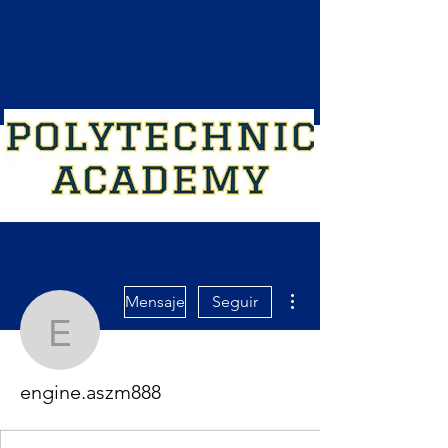
Más acciones
Mensaje
Seguir
engine.aszm888
engine.aszm888