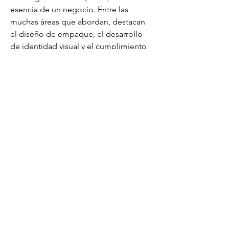
esencia de un negocio. Entre las 
muchas áreas que abordan, destacan 
el diseño de empaque, el desarrollo 
de identidad visual y el cumplimiento 
de regulaciones como la NOM-051-
SCFI/SSA1-2010, también conocida 
como nom 051 etiquetado. Esto 
resulta esencial para productos que 
deben cumplir con los lineamientos 
de la norma de etiquetado en México, 
permitiendo que los consumidores 
tengan acceso a información clara y 
verificada sobre lo que adquieren. 
Más info 
brandwatch.com.mx/laboratorio-
alimentos-analisis-bromatologico