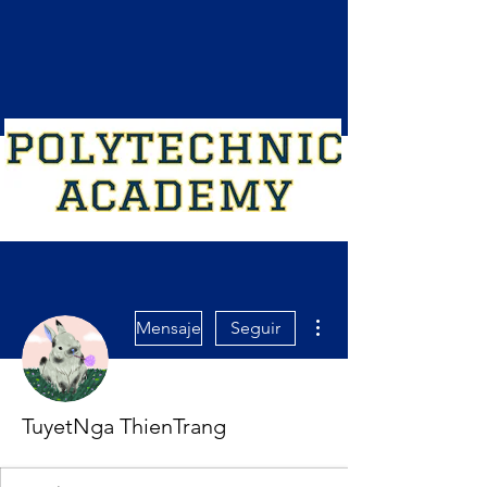
Más acciones
Mensaje
Seguir
TuyetNga ThienTrang