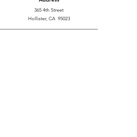
365 4th Street
Hollister, CA 95023
Phone
New School Phone Number -
831-417-2566
Email
nprater@poly-academy.org
Connect