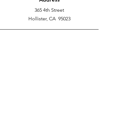
365 4th Street
Hollister, CA 95023
Phone
New School Phone Number -
831-417-2566
Email
nprater@poly-academy.org
Connect